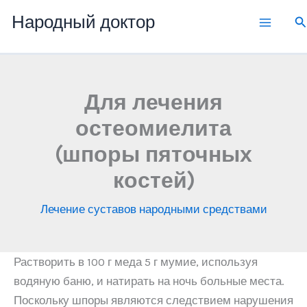
Перейти
Народный доктор
П
к
содержимому
Для лечения
остеомиелита
(шпоры пяточных
костей)
Лечение суставов народными средствами
Растворить в 100 г меда 5 г мумие, используя
водяную баню, и натирать на ночь больные места.
Поскольку шпоры являются следствием нарушения