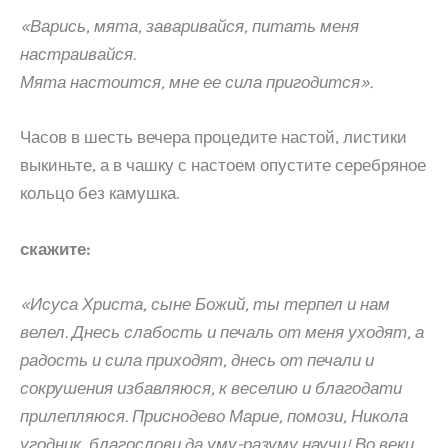
«Варись, мята, заваривайся, питать меня
настраивайся.
Мята настоится, мне ее сила пригодится».
Часов в шесть вечера процедите настой, листики
выкиньте, а в чашку с настоем опустите серебряное
кольцо без камушка.
скажите:
«Исуса Христа, сыне Божий, ты терпел и нам
велел. Днесь слабость и печаль от меня уходят, а
радость и сила приходят, днесь от печали и
сокрушения избавляюся, к веселию и благодати
прилепляюся. Приснодево Марие, помози, Никола
угодник, благослови да уму-разуму научи! Во веки