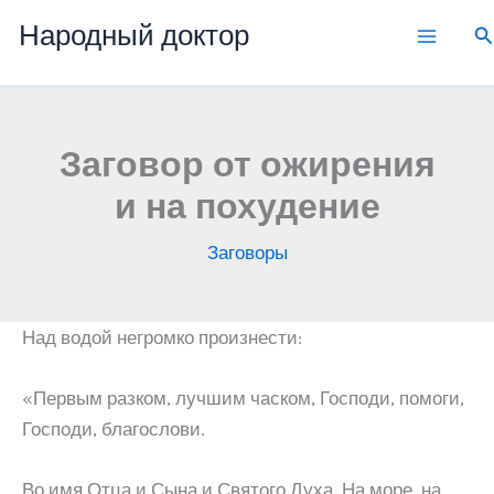
Перейти
Народный доктор
П
к
содержимому
Заговор от ожирения
и на похудение
Заговоры
Над водой негромко произнести:
«Первым разком, лучшим часком, Господи, помоги,
Господи, благослови.
Во имя Отца и Сына и Святого Духа. На море, на