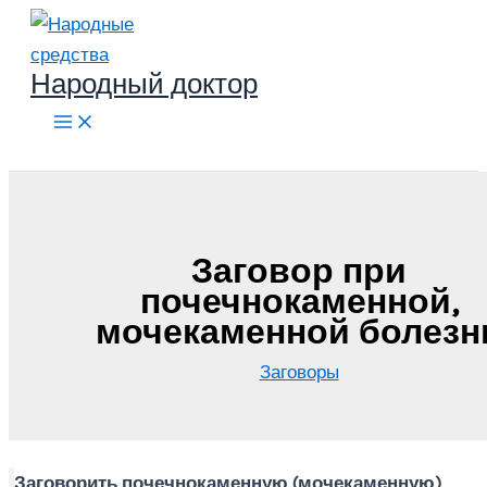
Перейти
к
Народный доктор
содержимому
Поиск
Заговор при
почечнокаменной,
мочекаменной болезн
Заговоры
Заговорить почечнокаменную (мочекаменную)