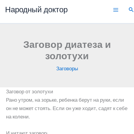
Перейти
Народный доктор
П
к
содержимому
Заговор диатеза и
золотухи
Заговоры
Заговор от золотухи
Рано утром, на зорьке, ребенка берут на руки, если
он не может стоять. Если он уже ходит, садят к себе
на колени.
И читают заговор: