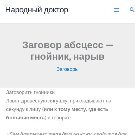
Перейти
Народный доктор
П
к
содержимому
Заговор абсцесс —
гнойник, нарыв
Заговоры
Заговорить гнойники
Ловят древесную лягушку, прикладывают на
секунду к лицу (
или к тому месту, где есть
больные места
) и говорят:
«Дам для твоего тела другую кожу, сгодится для