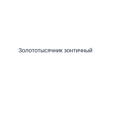
Золототысячник зонтичный