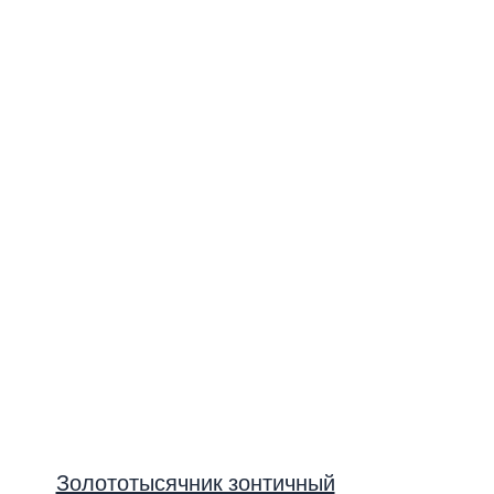
Золототысячник зонтичный