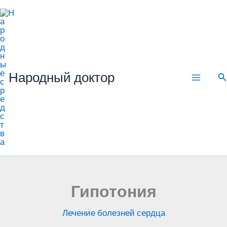
Перейти
к
содержимому
Народный доктор
П
Гипотония
Лечение болезней сердца