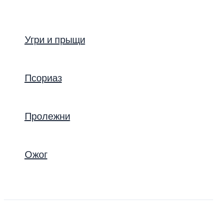
Угри и прыщи
Псориаз
Пролежни
Ожог