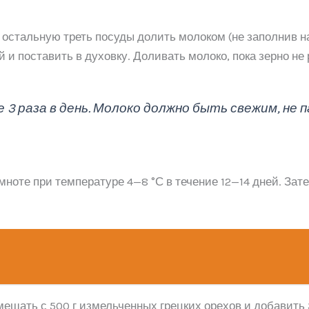
 остальную треть посуды долить молоком (не заполнив на
и поставить в духовку. Доливать молоко, пока зерно не 
е 3 раза в день. Молоко должно быть свежим, не
мноте при температуре 4—8 °С в течение 12—14 дней. Зат
смешать с 500 г измельченных грецких орехов и добавить 