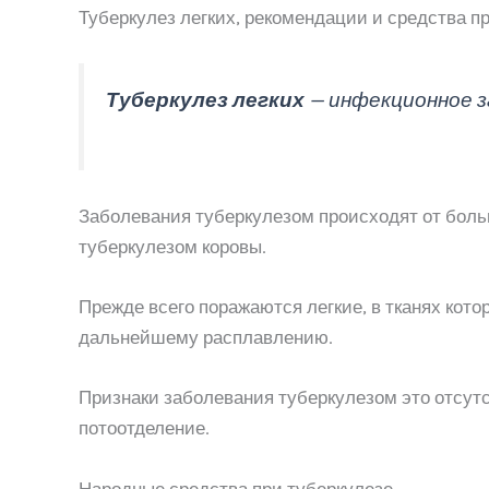
Туберкулез легких, рекомендации и средства п
Туберкулез легких
— инфекционное з
Заболевания туберкулезом происходят от больн
туберкулезом коровы.
Прежде всего поражаются легкие, в тканях кот
дальнейшему расплавлению.
Признаки заболевания туберкулезом это отсут
потоотделение.
Народные средства при туберкулезе