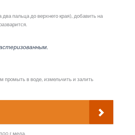
 два пальца до верхнего края), добавить на
разварится.
 пастеризованным.
ем промыть в воде, измельчить и залить
300 г меда.