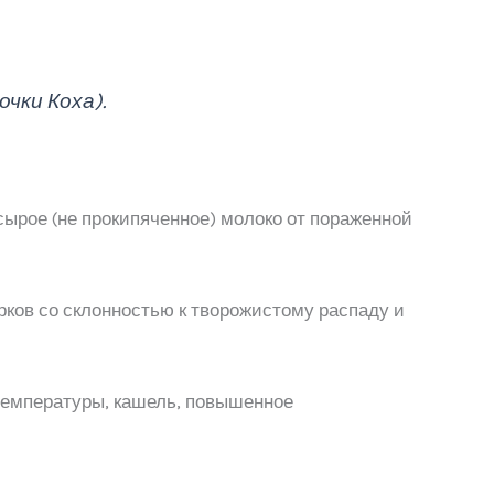
чки Коха).
сырое (не прокипяченное) молоко от пораженной
рков со склонностью к творожистому распаду и
температуры, кашель, повышенное