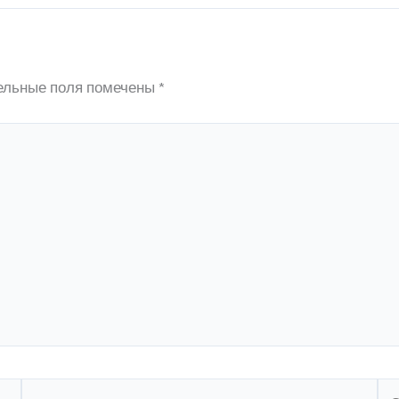
ельные поля помечены
*
Email
Са