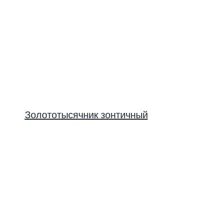
Золототысячник зонтичный