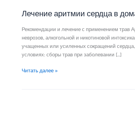
Лечение аритмии сердца в до
Рекомендации и лечение с применением трав 
неврозов, алкогольной и никотиновой интокси
учащенных или усиленных сокращений сердца, 
условиях: сборы трав при заболевании […]
Лечение
Читать далее »
аритмии
сердца
в
домашних
условиях